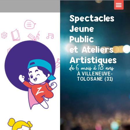
Spectacles
Jeune
Public
et Ateliers
Artistiques
de 6 mois à 18 ans
À VILLENEUVE-
TOLOSANE (31)